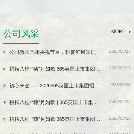
公司风采
MORE
2026/06/23
公司教师亮相央视节目，科普鲜果知识
2026/06/15
耕耘八桂·“穗”月如歌|365英国上市集团院史探寻(三）
2026/06/08
初心未变——2026365英国上市集团招生宣传视频
2026/04/22
耕耘八桂·“穗”月如歌 | 365英国上市集团院史探寻(二）
2026/03/16
耕耘八桂·“穗”月如歌|365英国上市集团院史探寻